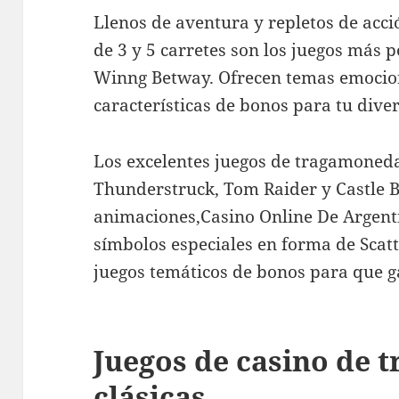
Llenos de aventura y repletos de acc
de 3 y 5 carretes son los juegos más 
Winng Betway. Ofrecen temas emocion
características de bonos para tu diver
Los excelentes juegos de tragamoned
Thunderstruck, Tom Raider y Castle B
animaciones,Casino Online De Argent
símbolos especiales en forma de Scatt
juegos temáticos de bonos para que g
Juegos de casino de
clásicas