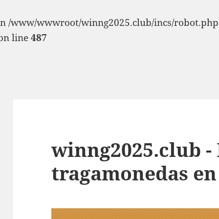
d in /www/wwwroot/winng2025.club/incs/robot.php 
on line
487
winng2025.club -
tragamonedas en