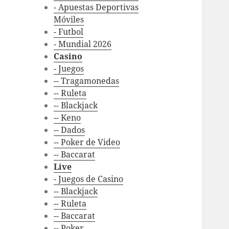
- Apuestas Deportivas
Móviles
- Futbol
- Mundial 2026
Casino
- Juegos
-- Tragamonedas
-- Ruleta
-- Blackjack
-- Keno
-- Dados
-- Poker de Video
-- Baccarat
Live
- Juegos de Casino
-- Blackjack
-- Ruleta
-- Baccarat
-- Poker