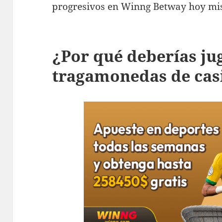
progresivos en Winng Betway hoy mi
¿Por qué deberías ju
tragamonedas de cas