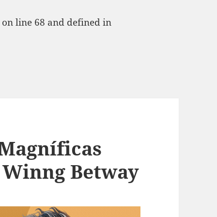
on line 68 and defined in
 Magníficas
 Winng Betway