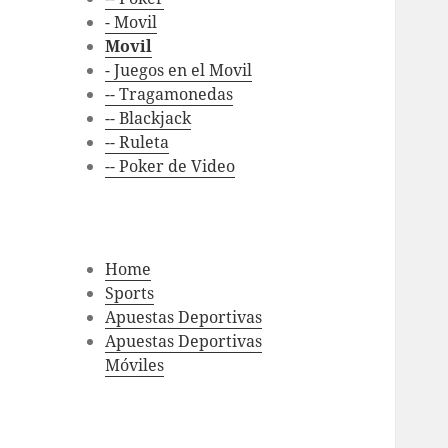
- Movil
Movil
- Juegos en el Movil
-- Tragamonedas
-- Blackjack
-- Ruleta
-- Poker de Video
Home
Sports
Apuestas Deportivas
Apuestas Deportivas
Móviles