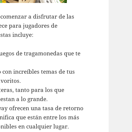
comenzar a disfrutar de las
ce para jugadores de
tas incluye:
juegos de tragamonedas que te
con increíbles temas de tus
voritos.
teras, tanto para los que
estan a lo grande.
ay ofrecen una tasa de retorno
nifica que están entre los más
nibles en cualquier lugar.