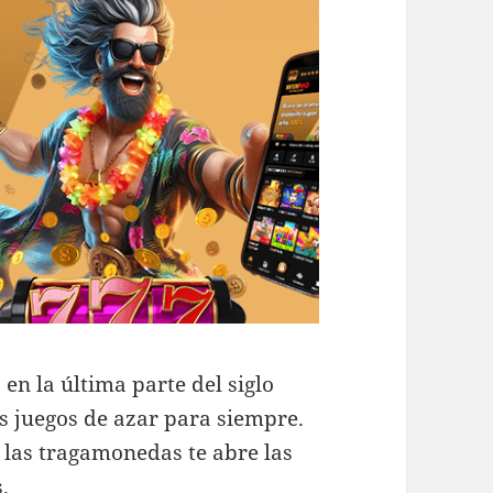
 en la última parte del siglo
os juegos de azar para siempre.
e las tragamonedas te abre las
.