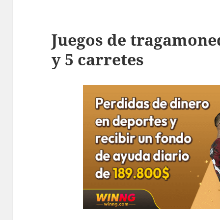
Juegos de tragamoned
y 5 carretes