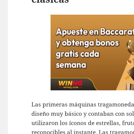
Las primeras máquinas tragamonedas
diseño muy básico y contaban con so
utilizaron los íconos de estrellas, fr
reconocibles al instante. Las tragam