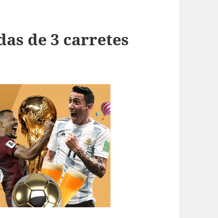
as de 3 carretes